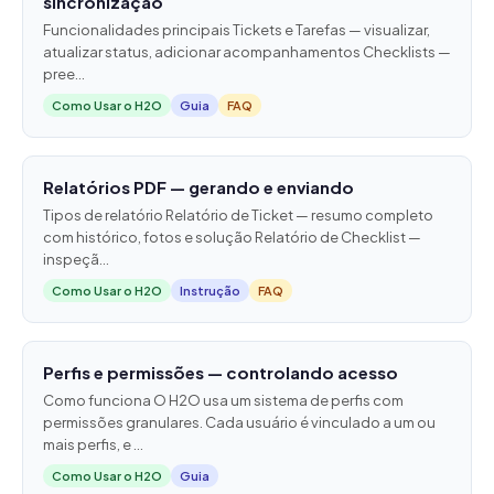
sincronização
Funcionalidades principais Tickets e Tarefas — visualizar,
atualizar status, adicionar acompanhamentos Checklists —
pree...
Como Usar o H2O
Guia
FAQ
Relatórios PDF — gerando e enviando
Tipos de relatório Relatório de Ticket — resumo completo
com histórico, fotos e solução Relatório de Checklist —
inspeçã...
Como Usar o H2O
Instrução
FAQ
Perfis e permissões — controlando acesso
Como funciona O H2O usa um sistema de perfis com
permissões granulares. Cada usuário é vinculado a um ou
mais perfis, e ...
Como Usar o H2O
Guia