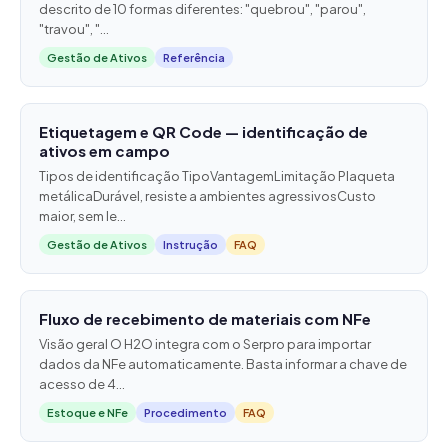
descrito de 10 formas diferentes: "quebrou", "parou",
"travou", "...
Gestão de Ativos
Referência
Etiquetagem e QR Code — identificação de
ativos em campo
Tipos de identificação TipoVantagemLimitação Plaqueta
metálicaDurável, resiste a ambientes agressivosCusto
maior, sem le...
Gestão de Ativos
Instrução
FAQ
Fluxo de recebimento de materiais com NFe
Visão geral O H2O integra com o Serpro para importar
dados da NFe automaticamente. Basta informar a chave de
acesso de 4...
Estoque e NFe
Procedimento
FAQ