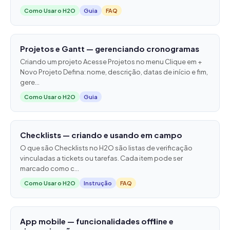
Como Usar o H2O
Guia
FAQ
Projetos e Gantt — gerenciando cronogramas
Criando um projeto Acesse Projetos no menu Clique em +
Novo Projeto Defina: nome, descrição, datas de início e fim,
gere...
Como Usar o H2O
Guia
Checklists — criando e usando em campo
O que são Checklists no H2O são listas de verificação
vinculadas a tickets ou tarefas. Cada item pode ser
marcado como c...
Como Usar o H2O
Instrução
FAQ
App mobile — funcionalidades offline e