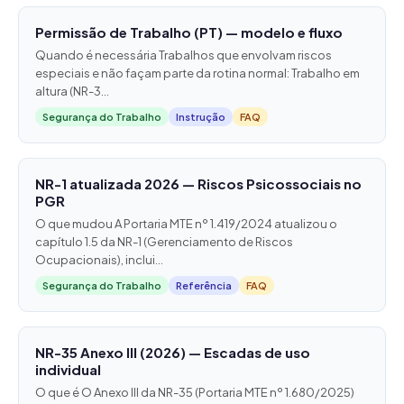
Permissão de Trabalho (PT) — modelo e fluxo
Quando é necessária Trabalhos que envolvam riscos
especiais e não façam parte da rotina normal: Trabalho em
altura (NR-3...
Segurança do Trabalho
Instrução
FAQ
NR-1 atualizada 2026 — Riscos Psicossociais no
PGR
O que mudou A Portaria MTE nº 1.419/2024 atualizou o
capítulo 1.5 da NR-1 (Gerenciamento de Riscos
Ocupacionais), inclui...
Segurança do Trabalho
Referência
FAQ
NR-35 Anexo III (2026) — Escadas de uso
individual
O que é O Anexo III da NR-35 (Portaria MTE nº 1.680/2025)