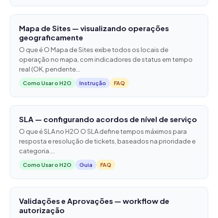
Mapa de Sites — visualizando operações
geograficamente
O que é O Mapa de Sites exibe todos os locais de
operação no mapa, com indicadores de status em tempo
real (OK, pendente...
Como Usar o H2O
Instrução
FAQ
SLA — configurando acordos de nível de serviço
O que é SLA no H2O O SLA define tempos máximos para
resposta e resolução de tickets, baseados na prioridade e
categoria....
Como Usar o H2O
Guia
FAQ
Validações e Aprovações — workflow de
autorização