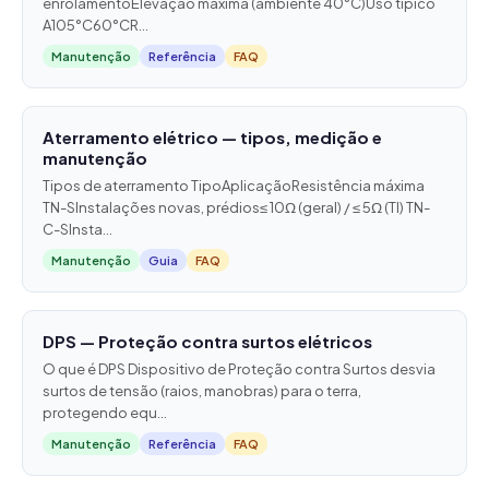
enrolamentoElevação máxima (ambiente 40°C)Uso típico
A105°C60°CR...
Manutenção
Referência
FAQ
Aterramento elétrico — tipos, medição e
manutenção
Tipos de aterramento TipoAplicaçãoResistência máxima
TN-SInstalações novas, prédios≤ 10Ω (geral) / ≤ 5Ω (TI) TN-
C-SInsta...
Manutenção
Guia
FAQ
DPS — Proteção contra surtos elétricos
O que é DPS Dispositivo de Proteção contra Surtos desvia
surtos de tensão (raios, manobras) para o terra,
protegendo equ...
Manutenção
Referência
FAQ