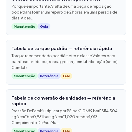
Por que é importante A falta de uma peça de reposição
pode transformar um reparo de 2 horas em uma parada de
dias. A ges...
Manutenção
Guia
Tabela de torque padrão — referência rápida
Torque recomendado por diâmetro e classe Valores para
parafusos métricos, rosca grossa, sem lubrificação (seco).
Com lub...
Manutenção
Referência
FAQ
Tabela de conversão de unidades — referência
rápida
Pressão DeParaMultiplicar por PSIbar0,0689 barPSI14,504
kgf/cm²bar0,981 barkgf/cm²1,020 atmbar1,013
Comprimento DeParaMu...
Manutenção
Referência
FAQ