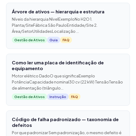
Árvore de ativos — hierarquia e estrutura
Níveis da hierarquia NívelExemploNo H2O 1.
Planta/SiteFábrica São PauloEntidade/Site 2.
Área/SetorUtilidadesLocalização ...
Gestão de Ativos
Guia
FAQ
Como ler uma placa de identificação de
equipamento
Motor elétrico DadoO que significaExemplo
PotênciaCapacidade nominal30 cv (22 kW) TensãoTensão
de alimentação (triângulo...
Gestão de Ativos
Instrução
FAQ
Código de falha padronizado — taxonomia de
defeitos
Por que padronizar Sem padronização, o mesmo defeito é