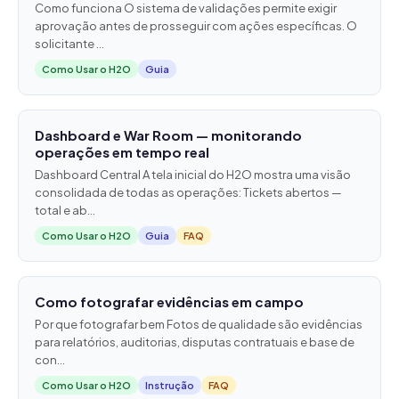
Como funciona O sistema de validações permite exigir
aprovação antes de prosseguir com ações específicas. O
solicitante ...
Como Usar o H2O
Guia
Dashboard e War Room — monitorando
operações em tempo real
Dashboard Central A tela inicial do H2O mostra uma visão
consolidada de todas as operações: Tickets abertos —
total e ab...
Como Usar o H2O
Guia
FAQ
Como fotografar evidências em campo
Por que fotografar bem Fotos de qualidade são evidências
para relatórios, auditorias, disputas contratuais e base de
con...
Como Usar o H2O
Instrução
FAQ