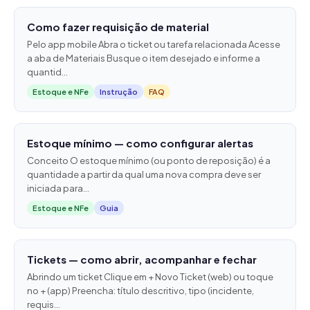
Como fazer requisição de material
Pelo app mobile Abra o ticket ou tarefa relacionada Acesse
a aba de Materiais Busque o item desejado e informe a
quantid...
Estoque e NFe
Instrução
FAQ
Estoque mínimo — como configurar alertas
Conceito O estoque mínimo (ou ponto de reposição) é a
quantidade a partir da qual uma nova compra deve ser
iniciada para...
Estoque e NFe
Guia
Tickets — como abrir, acompanhar e fechar
Abrindo um ticket Clique em + Novo Ticket (web) ou toque
no + (app) Preencha: título descritivo, tipo (incidente,
requis...