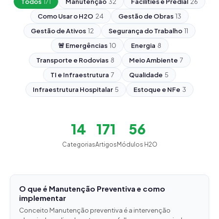
Todos
171
Manutenção
32
Facilities e Predial
26
Como Usar o H2O
24
Gestão de Obras
13
Gestão de Ativos
12
Segurança do Trabalho
11
🚨 Emergências
10
Energia
8
Transporte e Rodovias
8
Meio Ambiente
7
TI e Infraestrutura
7
Qualidade
5
Infraestrutura Hospitalar
5
Estoque e NFe
3
14
171
56
Categorias
Artigos
Módulos H2O
O que é Manutenção Preventiva e como
implementar
Conceito Manutenção preventiva é a intervenção