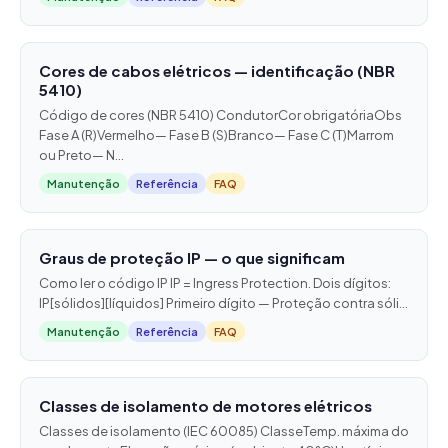
Cores de cabos elétricos — identificação (NBR
5410)
Código de cores (NBR 5410) CondutorCor obrigatóriaObs
Fase A (R)Vermelho— Fase B (S)Branco— Fase C (T)Marrom
ou Preto— N...
Manutenção
Referência
FAQ
Graus de proteção IP — o que significam
Como ler o código IP IP = Ingress Protection. Dois dígitos:
IP[sólidos][líquidos] Primeiro dígito — Proteção contra sóli...
Manutenção
Referência
FAQ
Classes de isolamento de motores elétricos
Classes de isolamento (IEC 60085) ClasseTemp. máxima do