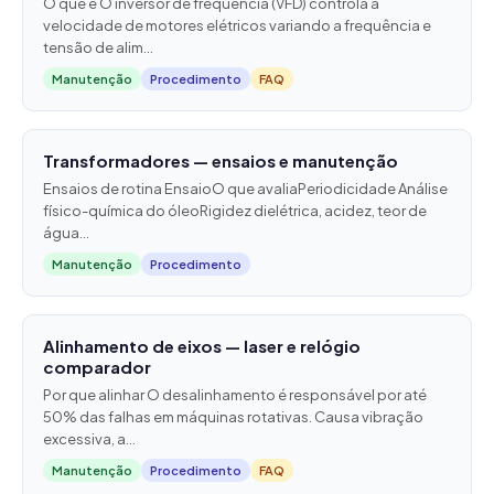
O que é O inversor de frequência (VFD) controla a
velocidade de motores elétricos variando a frequência e
tensão de alim...
Manutenção
Procedimento
FAQ
Transformadores — ensaios e manutenção
Ensaios de rotina EnsaioO que avaliaPeriodicidade Análise
físico-química do óleoRigidez dielétrica, acidez, teor de
água...
Manutenção
Procedimento
Alinhamento de eixos — laser e relógio
comparador
Por que alinhar O desalinhamento é responsável por até
50% das falhas em máquinas rotativas. Causa vibração
excessiva, a...
Manutenção
Procedimento
FAQ