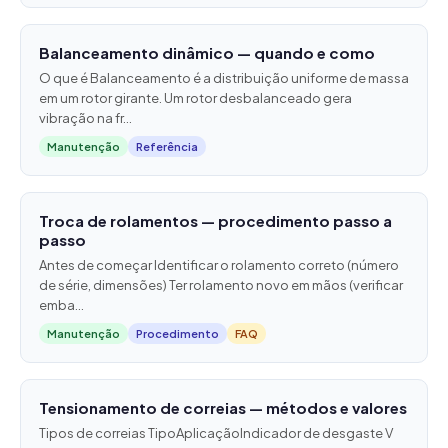
Balanceamento dinâmico — quando e como
O que é Balanceamento é a distribuição uniforme de massa
em um rotor girante. Um rotor desbalanceado gera
vibração na fr...
Manutenção
Referência
Troca de rolamentos — procedimento passo a
passo
Antes de começar Identificar o rolamento correto (número
de série, dimensões) Ter rolamento novo em mãos (verificar
emba...
Manutenção
Procedimento
FAQ
Tensionamento de correias — métodos e valores
Tipos de correias TipoAplicaçãoIndicador de desgaste V