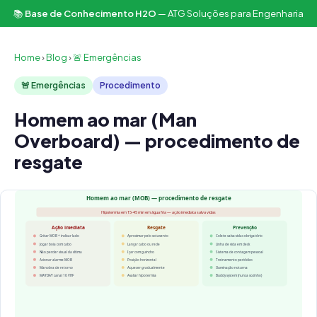
📚
Base de Conhecimento H2O
— ATG Soluções para Engenharia
Home
›
Blog
›
🚨 Emergências
🚨 Emergências
Procedimento
Homem ao mar (Man
Overboard) — procedimento de
resgate