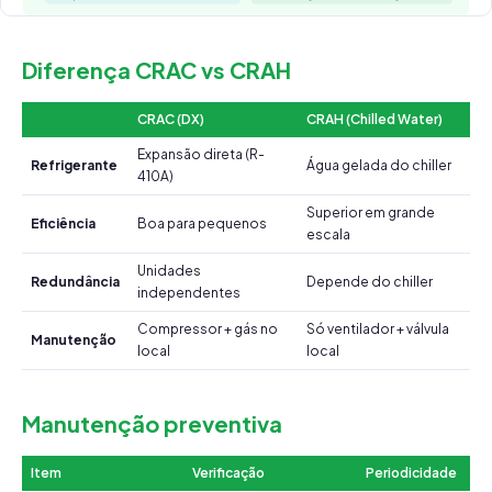
Diferença CRAC vs CRAH
CRAC (DX)
CRAH (Chilled Water)
Expansão direta (R-
Refrigerante
Água gelada do chiller
410A)
Superior em grande
Eficiência
Boa para pequenos
escala
Unidades
Redundância
Depende do chiller
independentes
Compressor + gás no
Só ventilador + válvula
Manutenção
local
local
Manutenção preventiva
Item
Verificação
Periodicidade