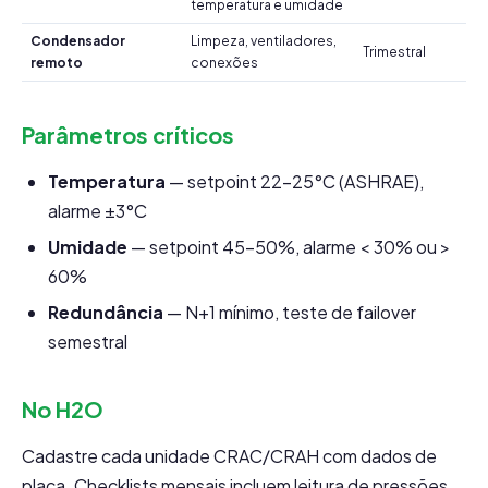
temperatura e umidade
Condensador
Limpeza, ventiladores,
Trimestral
remoto
conexões
Parâmetros críticos
Temperatura
— setpoint 22-25°C (ASHRAE),
alarme ±3°C
Umidade
— setpoint 45-50%, alarme < 30% ou >
60%
Redundância
— N+1 mínimo, teste de failover
semestral
No H2O
Cadastre cada unidade CRAC/CRAH com dados de
placa. Checklists mensais incluem leitura de pressões,