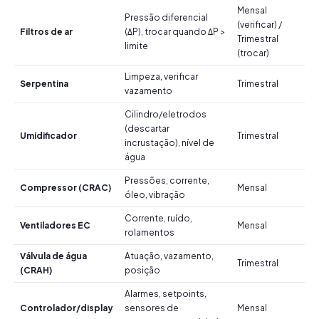
Mensal
Pressão diferencial
(verificar) /
Filtros de ar
(ΔP), trocar quando ΔP >
Trimestral
limite
(trocar)
Limpeza, verificar
Serpentina
Trimestral
vazamento
Cilindro/eletrodos
(descartar
Umidificador
Trimestral
incrustação), nível de
água
Pressões, corrente,
Compressor (CRAC)
Mensal
óleo, vibração
Corrente, ruído,
Ventiladores EC
Mensal
rolamentos
Válvula de água
Atuação, vazamento,
Trimestral
(CRAH)
posição
Alarmes, setpoints,
Controlador/display
sensores de
Mensal