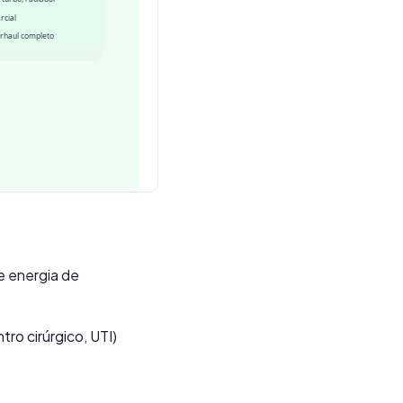
e energia de
ro cirúrgico, UTI)