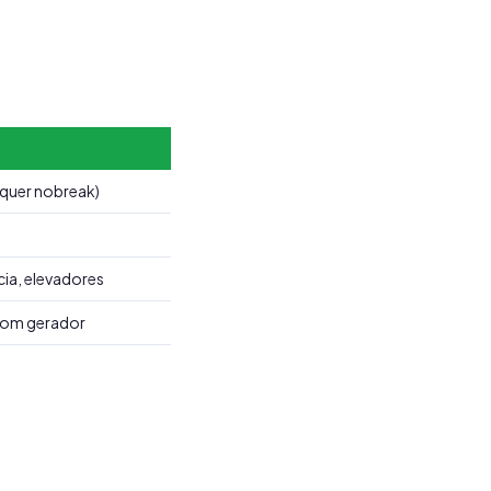
equer nobreak)
ia, elevadores
com gerador