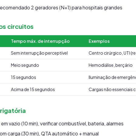
ecomendado 2 geradores (N+1) para hospitais grandes
os circuitos
Tempo máx. de interrupção
Exemplos
Sem interrupção perceptível
Centro cirúrgico, UTI (r
Meio segundo
Hemodiálise, berçário
15 segundos
Iluminação de emergênc
Acima de 15 segundos
Cargas não essenciais 
igatória
em vazio (10 min), verificar combustível, bateria, alarmes
om carga (30 min), QTA automático + manual