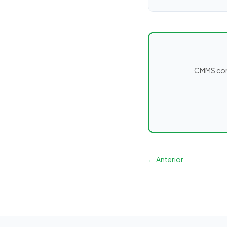
CMMS comp
← Anterior