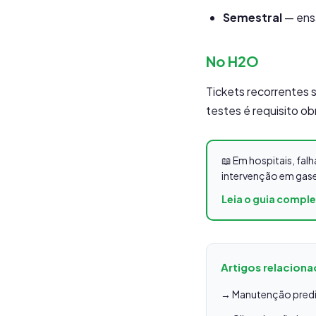
Semestral
— ens
No H2O
Tickets recorrentes 
testes é requisito obr
📖 Em hospitais, fa
intervenção em gase
Leia o guia compl
Artigos relacion
→ Manutenção predia