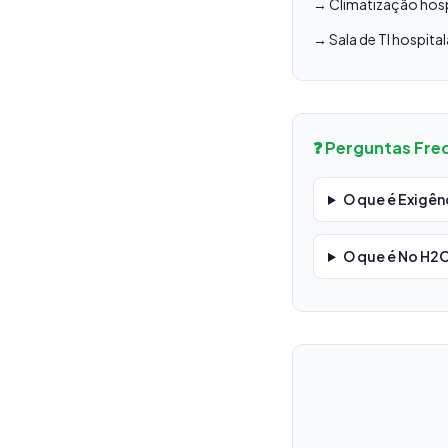
→ Climatização hospi
→ Sala de TI hospital
❓ Perguntas Fre
O que é Exigên
O que é No H2