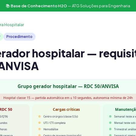
📚
Base de Conhecimento H2O
— ATG Soluções para Engenharia
ra Hospitalar
r
Procedimento
rador hospitalar — requisi
ANVISA