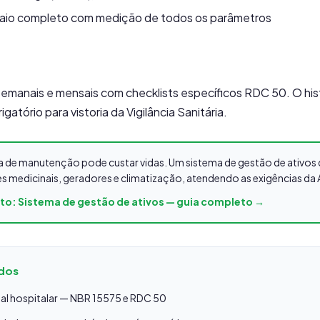
aio completo com medição de todos os parâmetros
semanais e mensais com checklists específicos RDC 50. O hi
igatório para vistoria da Vigilância Sanitária.
lha de manutenção pode custar vidas. Um sistema de gestão de ativ
s medicinais, geradores e climatização, atendendo as exigências da
eto: Sistema de gestão de ativos — guia completo →
ados
l hospitalar — NBR 15575 e RDC 50