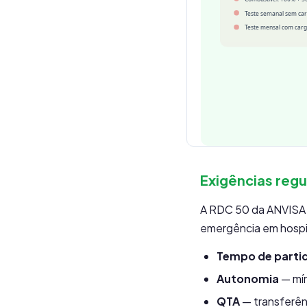
Exigências regu
A RDC 50 da ANVISA e
emergência em hospi
Tempo de parti
Autonomia
— mín
QTA
— transferên