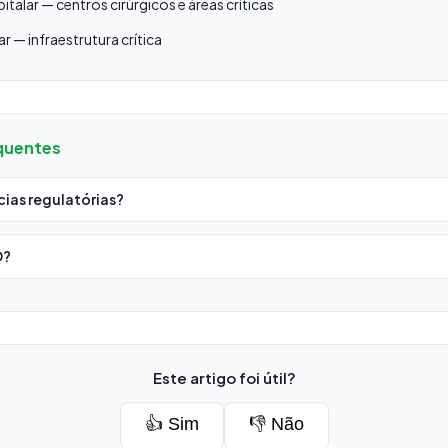
talar — centros cirúrgicos e áreas críticas
ar — infraestrutura crítica
quentes
cias regulatórias?
O?
Este artigo foi útil?
👍 Sim
👎 Não