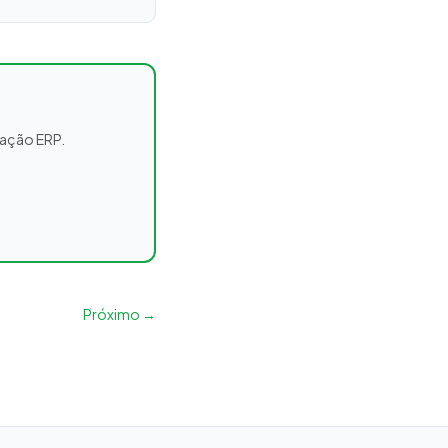
ração ERP.
Próximo →