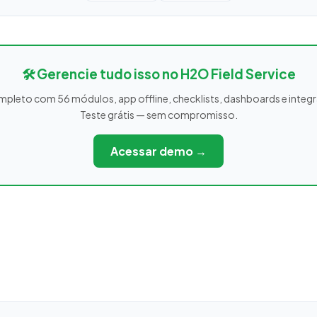
🛠️ Gerencie tudo isso no H2O Field Service
leto com 56 módulos, app offline, checklists, dashboards e integ
Teste grátis — sem compromisso.
Acessar demo →