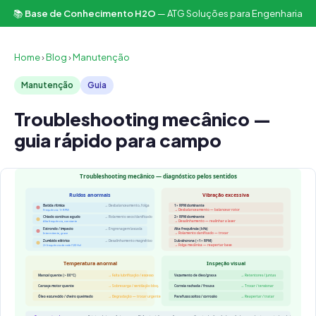
📚
Base de Conhecimento H2O
— ATG Soluções para Engenharia
Home
›
Blog
›
Manutenção
Manutenção
Guia
Troubleshooting mecânico —
guia rápido para campo