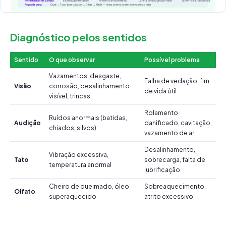
Diagnóstico pelos sentidos
Sentido
O que observar
Possível problema
Vazamentos, desgaste,
Falha de vedação, fim
Visão
corrosão, desalinhamento
de vida útil
visível, trincas
Rolamento
Ruídos anormais (batidas,
Audição
danificado, cavitação,
chiados, silvos)
vazamento de ar
Desalinhamento,
Vibração excessiva,
Tato
sobrecarga, falta de
temperatura anormal
lubrificação
Cheiro de queimado, óleo
Sobreaquecimento,
Olfato
superaquecido
atrito excessivo