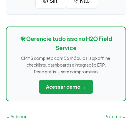
👍 Sim
👎 Não
🛠️ Gerencie tudo isso no H2O Field
Service
CMMS completo com 56 módulos, app offline,
checklists, dashboards e integração ERP.
Teste grátis — sem compromisso.
Acessar demo →
← Anterior
Próximo →