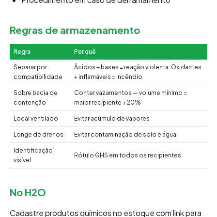
Regras de armazenamento
Regra
Por quê
Separar por
Ácidos + bases = reação violenta. Oxidantes
compatibilidade
+ inflamáveis = incêndio
Sobre bacia de
Conter vazamentos — volume mínimo =
contenção
maior recipiente + 20%
Local ventilado
Evitar acúmulo de vapores
Longe de drenos
Evitar contaminação de solo e água
Identificação
Rótulo GHS em todos os recipientes
visível
No H2O
Cadastre produtos químicos no estoque com link para