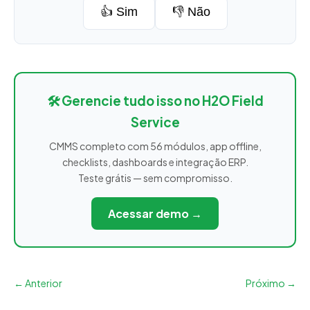
👍 Sim
👎 Não
🛠️ Gerencie tudo isso no H2O Field
Service
CMMS completo com 56 módulos, app offline,
checklists, dashboards e integração ERP.
Teste grátis — sem compromisso.
Acessar demo →
← Anterior
Próximo →