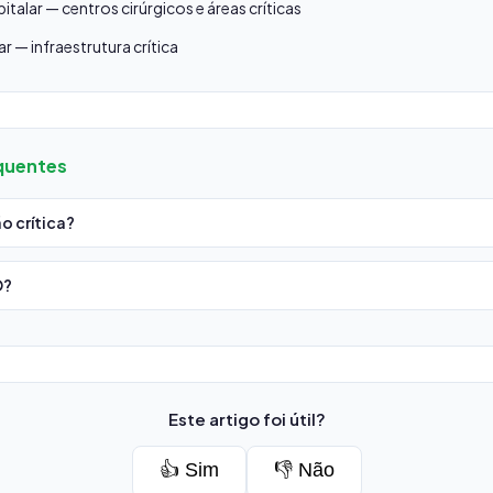
talar — centros cirúrgicos e áreas críticas
ar — infraestrutura crítica
quentes
o crítica?
O?
Este artigo foi útil?
👍 Sim
👎 Não