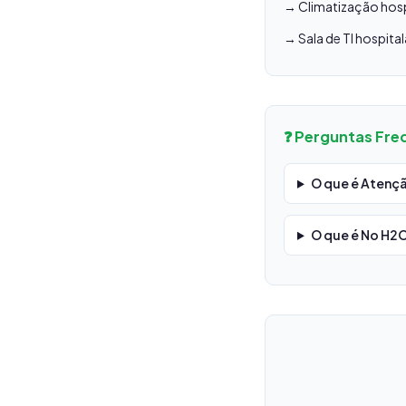
→ Climatização hospi
→ Sala de TI hospital
❓ Perguntas Fre
O que é Atençã
O que é No H2