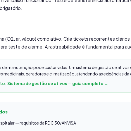
e nível baixo funcionando. Teste de transferência automática
brigatório.
 (O2, ar, vácuo) como ativo. Crie tickets recorrentes diários
ara teste de alarme. A rastreabilidade é fundamental para au
lha de manutenção pode custar vidas. Um sistema de gestão de ativ
s medicinais, geradores e climatização, atendendo as exigências da
eto: Sistema de gestão de ativos — guia completo →
ados
pitalar — requisitos da RDC 50/ANVISA