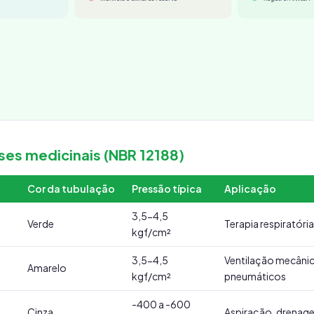
ses medicinais (NBR 12188)
Cor da tubulação
Pressão típica
Aplicação
3,5-4,5
Verde
Terapia respiratória
kgf/cm²
3,5-4,5
Ventilação mecânic
Amarelo
kgf/cm²
pneumáticos
-400 a -600
Cinza
Aspiração, drenag