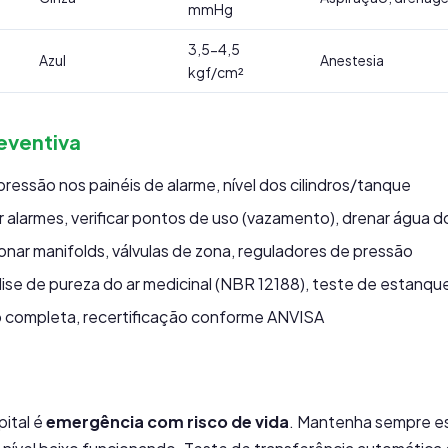
mmHg
3,5-4,5
Azul
Anestesia
kgf/cm²
eventiva
 pressão nos painéis de alarme, nível dos cilindros/tanque
 alarmes, verificar pontos de uso (vazamento), drenar água d
onar manifolds, válvulas de zona, reguladores de pressão
ise de pureza do ar medicinal (NBR 12188), teste de estanqu
 completa, recertificação conforme ANVISA
pital é
emergência com risco de vida
. Mantenha sempre e