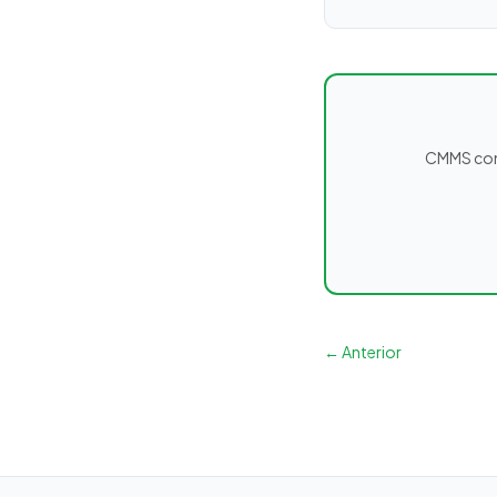
CMMS comp
← Anterior