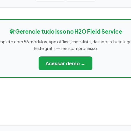
🛠️ Gerencie tudo isso no H2O Field Service
leto com 56 módulos, app offline, checklists, dashboards e integ
Teste grátis — sem compromisso.
Acessar demo →