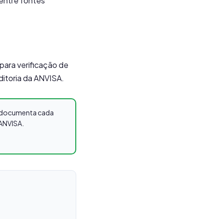
 entre fontes
 para verificação de
ditoria da ANVISA.
os documenta cada
 ANVISA.