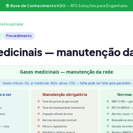
📚
Base de Conhecimento H2O
— ATG Soluções para Engenharia
ra Hospitalar
r
Procedimento
dicinais — manutenção da