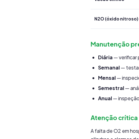
N2O (óxido nitroso)
Manutenção pr
Diária
— verificar
Semanal
— testar
Mensal
— inspeci
Semestral
— anál
Anual
— inspeção
Atenção crítica
A falta de O2 em hos