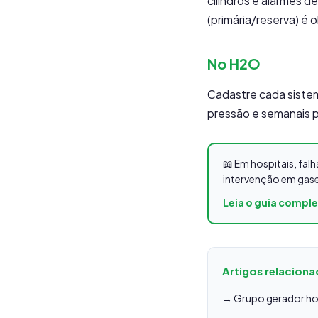
cilindros e alarmes d
(primária/reserva) é o
No H2O
Cadastre cada sistema
pressão e semanais p
📖 Em hospitais, fa
intervenção em gase
Leia o guia compl
Artigos relacion
→ Grupo gerador hos