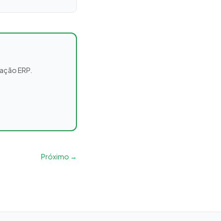
ração ERP.
Próximo →