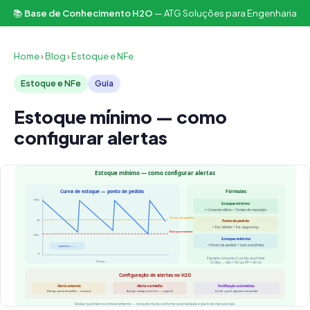
📚
Base de Conhecimento H2O
— ATG Soluções para Engenharia
Home
›
Blog
›
Estoque e NFe
Estoque e NFe
Guia
Estoque mínimo — como
configurar alertas