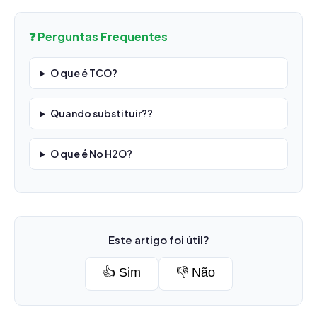
❓ Perguntas Frequentes
O que é TCO?
Quando substituir??
O que é No H2O?
Este artigo foi útil?
👍 Sim
👎 Não