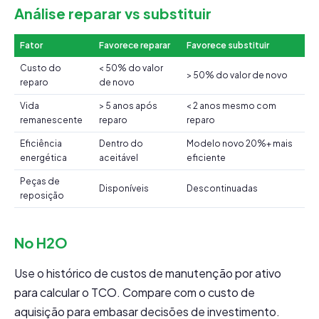
Análise reparar vs substituir
Fator
Favorece reparar
Favorece substituir
Custo do
< 50% do valor
> 50% do valor de novo
reparo
de novo
Vida
> 5 anos após
< 2 anos mesmo com
remanescente
reparo
reparo
Eficiência
Dentro do
Modelo novo 20%+ mais
energética
aceitável
eficiente
Peças de
Disponíveis
Descontinuadas
reposição
No H2O
Use o histórico de custos de manutenção por ativo
para calcular o TCO. Compare com o custo de
aquisição para embasar decisões de investimento.