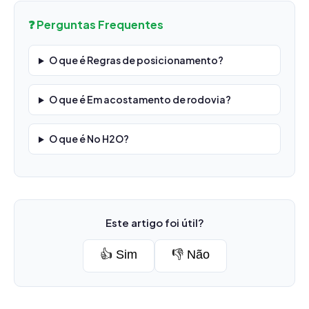
❓ Perguntas Frequentes
O que é Regras de posicionamento?
O que é Em acostamento de rodovia?
O que é No H2O?
Este artigo foi útil?
👍 Sim
👎 Não