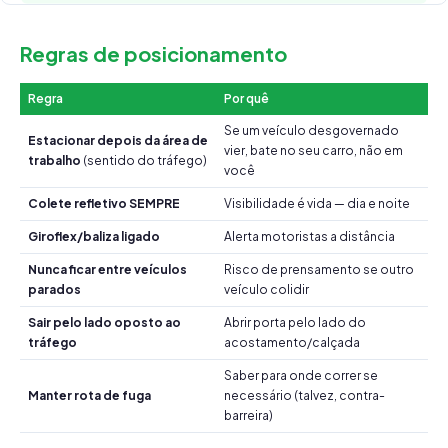
Regras de posicionamento
Regra
Por quê
Se um veículo desgovernado
Estacionar depois da área de
vier, bate no seu carro, não em
trabalho
(sentido do tráfego)
você
Colete refletivo SEMPRE
Visibilidade é vida — dia e noite
Giroflex/baliza ligado
Alerta motoristas a distância
Nunca ficar entre veículos
Risco de prensamento se outro
parados
veículo colidir
Sair pelo lado oposto ao
Abrir porta pelo lado do
tráfego
acostamento/calçada
Saber para onde correr se
Manter rota de fuga
necessário (talvez, contra-
barreira)