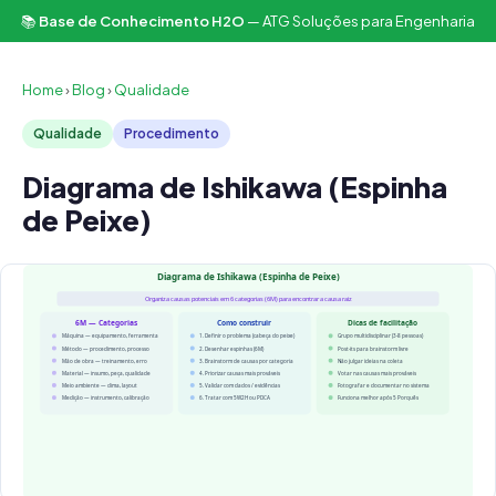
📚
Base de Conhecimento H2O
— ATG Soluções para Engenharia
Home
›
Blog
›
Qualidade
Qualidade
Procedimento
Diagrama de Ishikawa (Espinha
de Peixe)