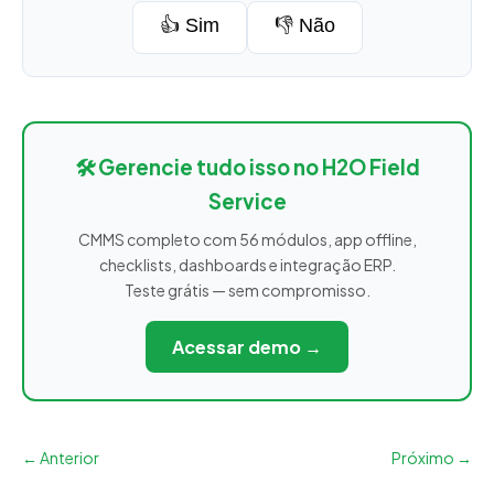
👍 Sim
👎 Não
🛠️ Gerencie tudo isso no H2O Field
Service
CMMS completo com 56 módulos, app offline,
checklists, dashboards e integração ERP.
Teste grátis — sem compromisso.
Acessar demo →
← Anterior
Próximo →