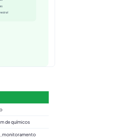
do
em de químicos
do, monitoramento