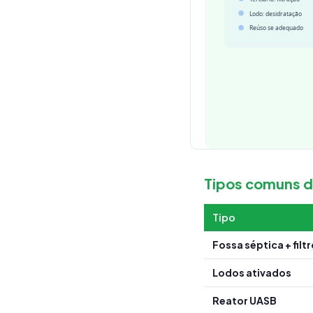
Tipos comuns d
Tipo
Fossa séptica + filt
Lodos ativados
Reator UASB