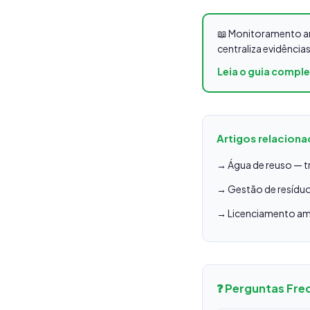
📖 Monitoramento am
centraliza evidência
Leia o guia compl
Artigos relacion
→ Água de reuso — t
→ Gestão de resídu
→ Licenciamento amb
❓ Perguntas Fre