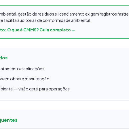
biental, gestão de resíduos e licenciamento exigem registros rast
s e facilita auditorias de conformidade ambiental.
eto: O que é CMMS? Guia completo →
ados
ratamento e aplicações
os em obras e manutenção
iental — visão geral para operações
quentes