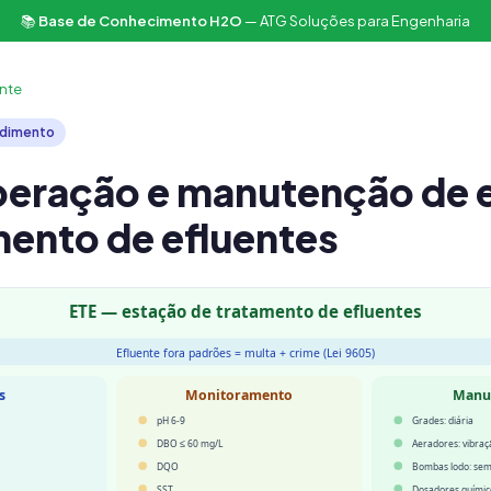
📚
Base de Conhecimento H2O
— ATG Soluções para Engenharia
nte
dimento
eração e manutenção de 
mento de efluentes