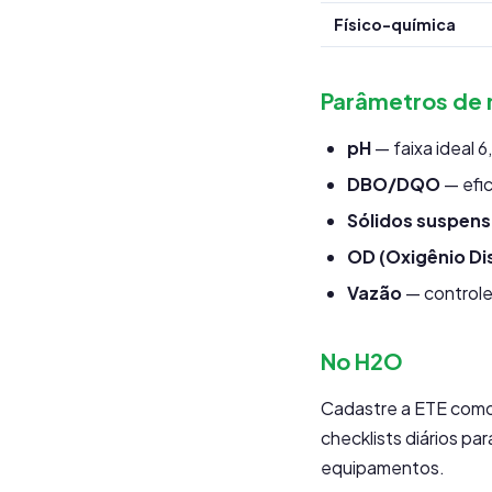
Físico-química
Parâmetros de
pH
— faixa ideal 6
DBO/DQO
— efic
Sólidos suspen
OD (Oxigênio Di
Vazão
— controle
No H2O
Cadastre a ETE como
checklists diários p
equipamentos.