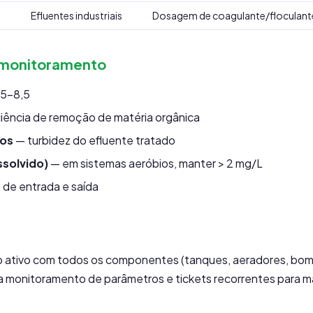
Efluentes industriais
Dosagem de coagulante/floculante,
 monitoramento
,5-8,5
iência de remoção de matéria orgânica
sos
— turbidez do efluente tratado
ssolvido)
— em sistemas aeróbios, manter > 2 mg/L
 de entrada e saída
 ativo com todos os componentes (tanques, aeradores, bom
ara monitoramento de parâmetros e tickets recorrentes para