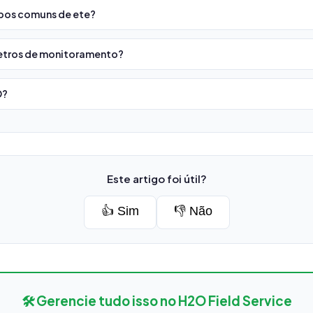
ipos comuns de ete?
etros de monitoramento?
O?
Este artigo foi útil?
👍 Sim
👎 Não
🛠️ Gerencie tudo isso no H2O Field Service