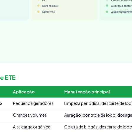
e ETE
Aplicação
Manutenção principal
ro
Pequenos geradores
Limpeza periódica, descarte de lo
Grandes volumes
Aeração, controle de lodo, dosag
Alta carga orgânica
Coleta de biogás, descarte de lo