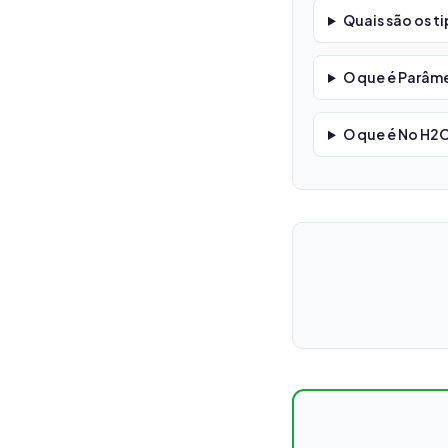
Quais são os t
O que é Parâm
O que é No H2