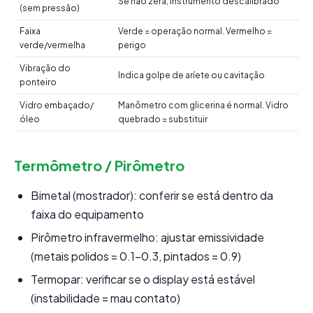
Se não zera, instrumento descalibrado
(sem pressão)
Faixa
Verde = operação normal. Vermelho =
verde/vermelha
perigo
Vibração do
Indica golpe de aríete ou cavitação
ponteiro
Vidro embaçado/
Manômetro com glicerina é normal. Vidro
óleo
quebrado = substituir
Termômetro / Pirômetro
Bimetal (mostrador): conferir se está dentro da
faixa do equipamento
Pirômetro infravermelho: ajustar emissividade
(metais polidos = 0.1-0.3, pintados = 0.9)
Termopar: verificar se o display está estável
(instabilidade = mau contato)