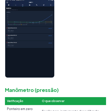
Manômetro (pressão)
Verificação
O que observar
Ponteiro em zero