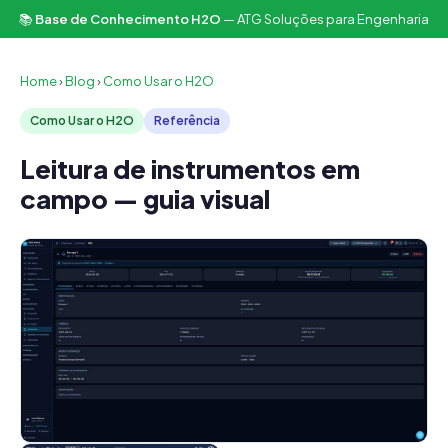
📚
Base de Conhecimento H2O
— ATG Soluções para Engenharia
Home
›
Blog
›
Como Usar o H2O
Como Usar o H2O
Referência
Leitura de instrumentos em
campo — guia visual