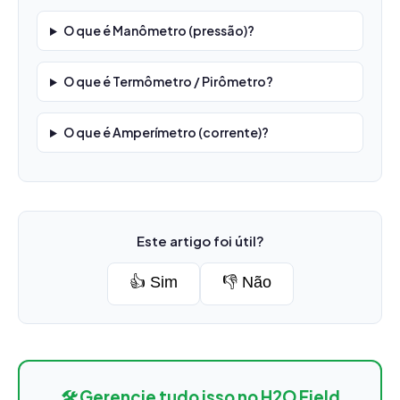
O que é Manômetro (pressão)?
O que é Termômetro / Pirômetro?
O que é Amperímetro (corrente)?
Este artigo foi útil?
👍 Sim
👎 Não
🛠️ Gerencie tudo isso no H2O Field